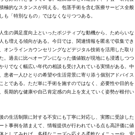
積極的なスタンスが伺える。包茎手術を含む医療サービス全般
しも「特別なもの」ではなくなりつつある。
人生の満足度向上といったポジティブな動機から、ためらいな
人も増える傾向がある。今日では、関連情報を匿名で収集でき
、オンラインカウンセリングなどデジタル技術を活用した取り
た。過去に比べオープンになった価値観が現地にも浸透しつつ
かりでなく幅広い年代の相談も受け入れている実情がある。中
、患者一人ひとりの希望や生活背景に寄り添う個別アドバイス
ことである。ただ単に手術を施すのではなく、必要性や目的を
、長期的な健康や自己肯定感の向上を支えていく姿勢が根付い
後の生活制限に対する不安にも丁寧に対応し、実際に受診した
ート事例を踏まえて、情報提供が行われている点も高評価に値
体としてみれば、多様なニーズへ応える柔軟なメニューや、安