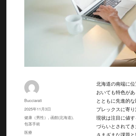
北海道の南端に位
おいても特色があ
投
Bucciarati
とともに先進的な
稿
投
2025年11月3日
プレックスに寄り
者
稿
カ
健康（男性）
,
函館(北海道)
,
現状は注目に値す
日:
テ
包茎手術
づらいとされてき
ゴ
タ
医療
さまざまな課題と