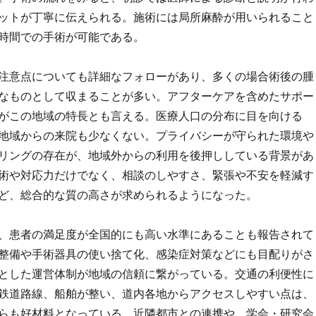
ットが丁寧に伝えられる。施術には局所麻酔が用いられること
時間での手術が可能である。
注意点についても詳細なフォローがあり、多くの場合術後の腫
なものとして収まることが多い。アフターケアを含めたサポー
がこの地域の特長とも言える。医療人口の分布に目を向ける
地域からの来院も少なくない。プライバシーが守られた環境や
リングの存在が、地域外からの利用を後押ししている背景があ
術や対応力だけでなく、相談のしやすさ、緊張や不安を軽減す
ど、総合的な質の高さが求められるようになった。
、患者の満足度が全国的にも高い水準にあることも報告されて
整備や手術器具の使い捨て化、感染症対策などにも目配りがさ
とした運営体制が地域の信頼に繋がっている。交通の利便性に
鉄道路線、船舶が整い、道内各地からアクセスしやすい点は、
らも好材料となっている。近隣都市との連携や、学会・研究会