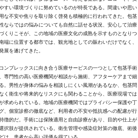
やすい環境づくりに努めているのが特長である。間違いや思い
用な不安や焦りを取り除く啓発も積極的に行われてきた。包茎
性ならではの悩みについても自然に話せる状況、安心して治療
づくりこそが、この地域の医療文化の成熟を示すものとなりつ
南端に位置する都市では、観光地としての賑わいだけでなく、
発展を遂げてきた。
コンプレックスに向き合う医療サービスの一つとして包茎手術
、専門性の高い医療機関が相談から施術、アフターケアまで細
る。男性が身体の悩みを相談しにくい風潮があるなか、包茎問
なく衛生や将来的なリスクにも関わることから、医療現場では
が求められている。地域の医療機関ではプライバシー保護や丁
グ、個室診察の徹底など、利用者の不安や抵抗感への配慮が行
特徴的だ。手術には保険適用と自由診療があり、目的や仕上が
選択肢が提供されている。衛生管理や感染症対策の徹底、術後
どは、患者から高い評価を得ている。