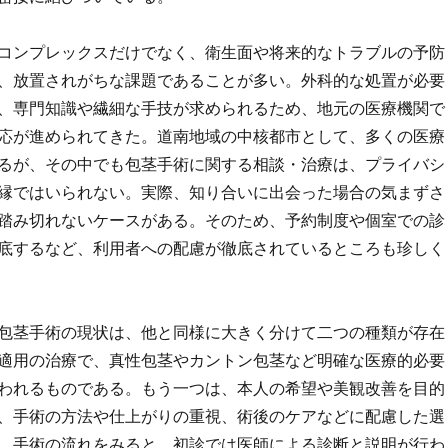
コンプレックスだけでなく、衛生面や将来的なトラブルの予防
、放置されがちな課題であることが多い。外科的な処置が必要
、専門知識や繊細な手技が求められるため、地元の医療機関で
応が進められてきた。道南地域の中核都市として、多くの医療
るが、その中でも包茎手術に関する相談・治療は、プライバシ
縁ではいられない。実際、知り合いに出会った場合の気まずさ
踏み切れないケースがある。そのため、予約制度や個室での診
底するなど、利用者への配慮が徹底されているところも珍しく
包茎手術の現状は、他と同様に大きく分けて二つの種類が存在
適用の治療で、真性包茎やカントン包茎など明確な医療的必要
われるものである。もう一つは、本人の希望や美観改善を目的
、手術の方法や仕上がりの重視、術後のケアなどに配慮した選
。手術の流れをみると、初診では医師による診断と説明が行わ