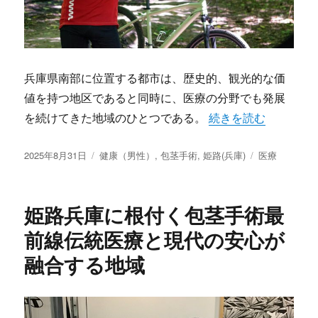
兵庫県南部に位置する都市は、歴史的、観光的な価
値を持つ地区であると同時に、医療の分野でも発展
“姫路兵庫で広がる包
を続けてきた地域のひとつである。
続きを読む
投
カ
タ
2025年8月31日
健康（男性）
,
包茎手術
,
姫路(兵庫)
医療
稿
テ
グ
日:
ゴ
リ
姫路兵庫に根付く包茎手術最
ー
前線伝統医療と現代の安心が
融合する地域