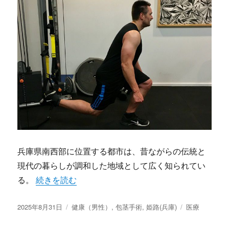
兵庫県南西部に位置する都市は、昔ながらの伝統と
現代の暮らしが調和した地域として広く知られてい
“姫路兵庫に根付く包茎手術最前線伝統医療と現代の
る。
続きを読む
投
カ
タ
2025年8月31日
健康（男性）
,
包茎手術
,
姫路(兵庫)
医療
稿
テ
グ
日:
ゴ