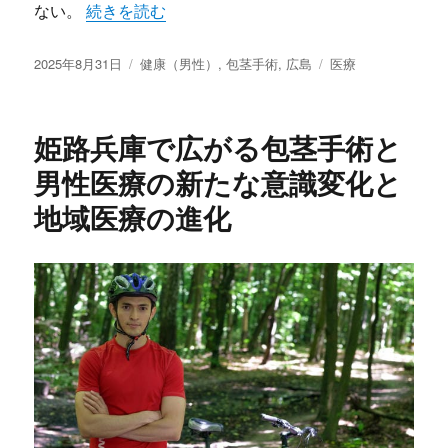
“広島発泌尿器科医療の現在包茎手術と地域に根ざ
ない。
続きを読む
投
カ
タ
2025年8月31日
健康（男性）
,
包茎手術
,
広島
医療
稿
テ
グ
日:
ゴ
リ
姫路兵庫で広がる包茎手術と
ー
男性医療の新たな意識変化と
地域医療の進化