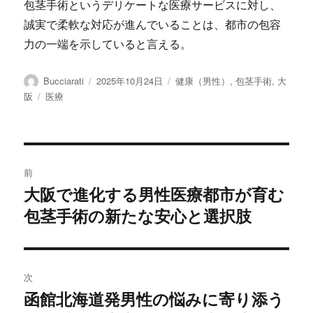
包茎手術というデリケートな医療サービスに対し、
誠実で柔軟な対応が進んでいることは、都市の包容
力の一端を示していると言える。
投
投
カ
Bucciarati
2025年10月24日
健康（男性）
,
包茎手術
,
大
稿
稿
テ
タ
阪
医療
者
日:
ゴ
グ
リ
ー
投
前
稿
大阪で進化する男性医療都市が育む
前
包茎手術の新たな安心と選択肢
の
ナ
投
ビ
稿:
ゲ
次
函館北海道発男性の悩みに寄り添う
次
ー